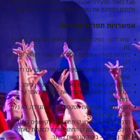
Tab באתר מפעילה אוטומטית את אפשרות הניווט בעזרת
מקלדת ומסמנת את האלמנט הנבחר עם מסגרת כחולה.
אפשרויות תפריט ההנגשה
שחור לבן – הפיכת האתר לגווני אפור (לא פועל בדפדפן
IE).
ניגודיות בהירה – צביעת הטקסטים באתר לשחור עם רקע
לבן.
ניגודיות כהה – צביעת הטקסטים באתר ללבן עם רקע
שחור.
כתב קריא – שינוי הפונט באתר לפונט הנפוץ ביותר.
הגדל כתב – מאפשר להגדיל את הטקסט באתר עד 4
רמות יותר.
הקטן כתב – מקטין את הטקסט לאחר ההגדלה, לא ניתן
להקטין יותר מהמקור.
הדגש קישורים – סימון קו תחתון ורוד לקישורים באתר.
הדגש כותרות - סימון קו תחתון טורקיז לכותרות באתר.
בטל נגישות – ביטול הנגישות באתר.