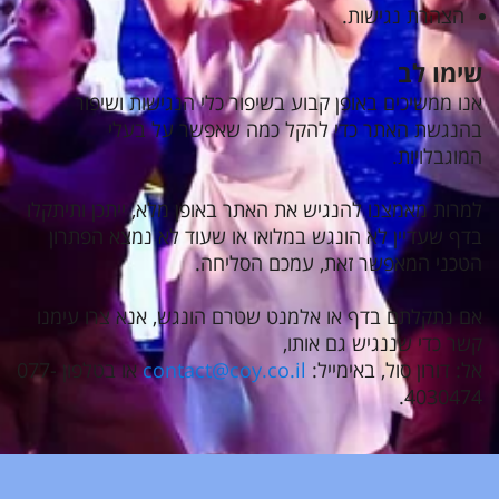
הצהרת נגישות.
שימו לב
אנו ממשיכים באופן קבוע בשיפור כלי הנגישות ושיפור
בהנגשת האתר כדי להקל כמה שאפשר על בעלי
המוגבלויות.
למרות מאמצנו להנגיש את האתר באופן מלא, ייתכן ותיתקלו
בדף שעדיין לא הונגש במלואו או שעוד לא נמצא הפתרון
הטכני המאפשר זאת, עמכם הסליחה.
אם נתקלתם בדף או אלמנט שטרם הונגש, אנא צרו עימנו
קשר כדי שננגיש גם אותו,
אל: דורון סול, באימייל:
contact@coy.co.il
או בטלפון 077-
4030474.