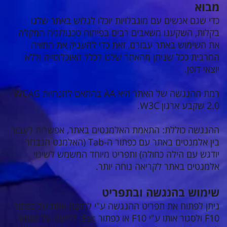
מבוא
כדי שגם אנשים עם מוגבלויות יוכלו לגלוש באתר שלנו
בקלות, השקענו משאבים רבים בפיתוח טכנולוגיה המקלה
את השימוש באתר עבורם, זאת כדי להעניק את החוויה
המרבית ככל שניתן מהאתר שלנו לכלל האוכלוסייה וללא
יוצאי דופן.
רמת ההנגשה של האתר היא AA בהתאם להנחיות WCAG
2.0 שקבע ארגון W3C.
ההנגשה כוללת: התאמת האלמנטים באתר, אפשרות לעבור
בין אלמנטים באתר עם כפתור ה-Tab (האלמנט הנבחר
יודגש עם הילה כחולה) ותפריט מיוחד המשמש לשינוי
אלמנטים באתר לקריאה נוחה יותר.
שימוש בהנגשה ובתפריט
ניתן לפתוח את תפריט ההנגשה ע"י לחיצה אחת על כפתור
F10 ולסגור אותו ע"י F10 או כפתור Esc. לחיצה על כפתור