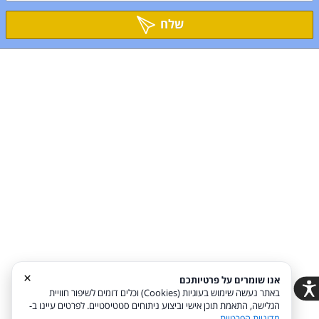
שלח
על עצמי
צוות המורים
מערכת שעות
הורים ממליצים
הופעות סוף שנה בסטודיו
גלררית תמונות מאירועים
מדיניות הפרטיות שלנו
מדיניות פרטיות
הצהרת נגישות
Coi בניית אתרים
×
אנו שומרים על פרטיותכם
באתר נעשה שימוש בעוגיות (Cookies) וכלים דומים לשיפור חוויית
הודעה לבעלי האתר
הגלישה, התאמת תוכן אישי וביצוע ניתוחים סטטיסטיים. לפרטים עיינו ב-
מדיניות הפרטיות
.